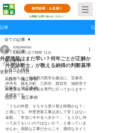
無料診断・お見積り
お気軽にお問い合わせください！
記事
全ての記事
ichijokenso
全ての記事
2月14日
読了時間: 11分
外壁塗装はまだ早い？何年ごとが正解か
施工事例
「外壁診断士」が教える納得の判断基準
お役立ち情報
更新日：
6月3日
こんにちは。兵庫県川西市を拠点に、宝塚市、
川西市 施工事例
伊丹市、猪名川町、三田市、西宮市、池田市で
宝塚市 施工事例
外壁塗装・屋根塗装を専門に行っております一
条建装です。
池田市 施工事例
「うちの外壁、そろそろ塗り替え時期かな？」
と感じても、外壁塗装工事は決して安くはない
金額。「本当に今やるべきか？」「もう少し待
ってみてもいいのではないか？」と迷っていま
せんか。高額な工事だからこそ、適切なタイミ