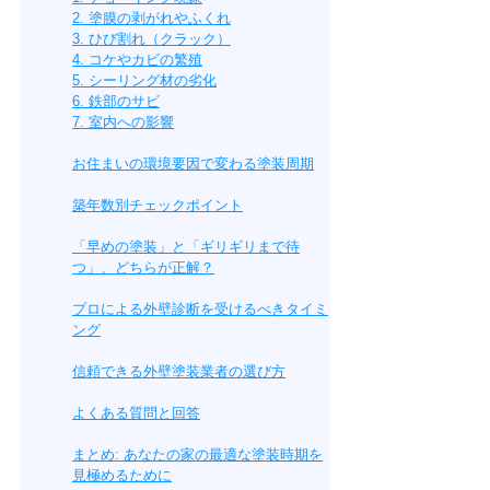
2. 塗膜の剥がれやふくれ
3. ひび割れ（クラック）
4. コケやカビの繁殖
5. シーリング材の劣化
6. 鉄部のサビ
7. 室内への影響
お住まいの環境要因で変わる塗装周期
築年数別チェックポイント
「早めの塗装」と「ギリギリまで待
つ」、どちらが正解？
プロによる外壁診断を受けるべきタイミ
ング
信頼できる外壁塗装業者の選び方
よくある質問と回答
まとめ: あなたの家の最適な塗装時期を
見極めるために