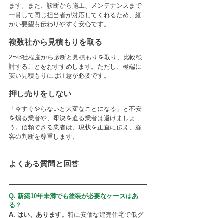
ます。また、診断から施工、メンテナンスまで
一貫して同じ担当者が対応してくれるため、細
かい要望も伝わりやすく安心です。
複数社から見積もりを取る
2〜3社程度から診断と見積もりを取り、比較検
討することをおすすめします。ただし、極端に
安い見積もりには注意が必要です。
押し売りをしない
「今すぐやらないと大変なことになる」と不安
を煽る業者や、即決を迫る業者は避けましょ
う。信頼できる業者は、現状を正直に伝え、顧
客の判断を尊重します。
よくある質問と回答
Q. 新築10年未満でも塗装が必要なケースはあ
る？
A. はい、あります。
特に安価な建売住宅で低グ