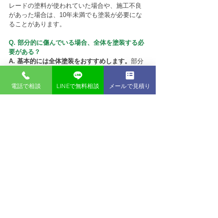
レードの塗料が使われていた場合や、施工不良
があった場合は、10年未満でも塗装が必要にな
ることがあります。
Q. 部分的に傷んでいる場合、全体を塗装する必
要がある？
A. 基本的には全体塗装をおすすめします。
部分
塗装は色ムラが目立ちやすく、足場代も変わら
ないため、コストパフォーマンスが悪くなりま
電話で相談
LINEで無料相談
メールで見積り
す。
Q. 屋根塗装も同時にしたほうがいい？
A. はい、外壁塗装と同時に屋根塗装を行うこと
をおすすめします。
外壁が劣化しているという
ことは、屋根は外壁以上に劣化しているためで
す。屋根は外壁よりも紫外線や雨風の影響を直
接受け続けており、劣化の進行が早い傾向にあ
ります。また、足場代の観点からも同時施工が
お得です。外壁塗装でも屋根塗装でも同じ足場
が必要になるため、別々に行うと足場代が二重
にかかってしまいます。
まとめ: あなたの家の最適な塗装時期を