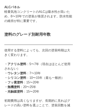
ALCパネル
軽量気泡コンクリートのALCは吸水性が高いた
め、8〜10年での塗装が推奨されます。防水性能
の維持が特に重要です。
塗料のグレード別耐用年数
使用する塗料によっても、次回の塗装時期は大
きく変わります。
・アクリル塗料
：5〜7年（現在はほとんど使用
されない）
・ウレタン塗料
：7〜10年
・シリコン塗料
：10〜15年（最も一般的）
・フッ素塗料
：15〜20年
・無機塗料
：20〜25年
・光触媒塗料
：15〜20年
初期費用は高くなりますが、長期的に見ればグ
レードの高い塗料を選ぶことで、塗装回数を減