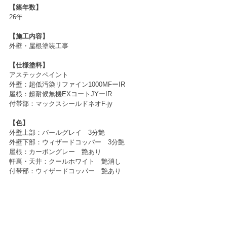
【築年数】
26年
【施工内容】
外壁・屋根塗装工事
【仕様塗料】
アステックペイント
外壁：超低汚染リファイン1000MFーIR 
屋根：超耐候無機EXコートJYーIR
付帯部：マックスシールドネオF-jy
【色】
外壁上部：パールグレイ　3分艶
外壁下部：ウィザードコッパー　3分艶
屋根：カーボングレー　艶あり
軒裏・天井：クールホワイト　艶消し
付帯部：ウィザードコッパー　艶あり