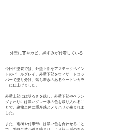
外壁に苔やカビ、黒ずみが付着している
今回の塗装では、外壁上部をアステックペイン
トのパールグレイ、外壁下部をウィザードコッ
パーで塗り分け、落ち着きのあるツートンカラ
ーに仕上げました。
外壁上部には明るさを残し、外壁下部やベラン
ダまわりには濃いグレー系の色を取り入れるこ
とで、建物全体に重厚感とメリハリが生まれま
した。
また、雨樋や付帯部には濃い色を合わせること
で、外観全体が引き締まり、より統一感のある