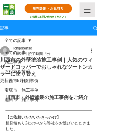
無料診断・お見積り
お気軽にお問い合わせください！
記事
全ての記事
ichijokenso
全ての記事
5月11日
読了時間: 4分
川西市の外壁塗装施工事例｜人気のウィ
施工事例
ザードコッパーでおしゃれなツートンカ
お役立ち情報
ラーに塗り替え
更新日：
5月19日
川西市 施工事例
宝塚市 施工事例
川西市・外壁塗装の施工事例をご紹介
池田市 施工事例
【ご依頼いただいたきっかけ】
相見積もり2社の中から弊社をお選びいただきま
した。