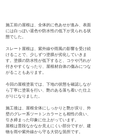
施工前の屋根は、全体的に色あせが進み、表面
には白っぽい退色や防水性の低下が見られる状
態でした。
スレート屋根は、紫外線や雨風の影響を受け続
けることで、少しずつ塗膜が劣化していきま
す。塗膜の防水性が低下すると、コケや汚れが
付きやすくなったり、屋根材自体の傷みにつな
がることもあります。
今回の屋根塗装では、下地の状態を確認しなが
ら丁寧に塗装を行い、艶のある落ち着いた仕上
がりになりました。
施工後は、屋根全体にしっかりと艶が戻り、外
壁のグレー系ツートンカラーとも相性の良い、
引き締まった印象に仕上がっています。
屋根は普段なかなか見えにくい部分ですが、建
物を雨や紫外線から守る大切な箇所です。