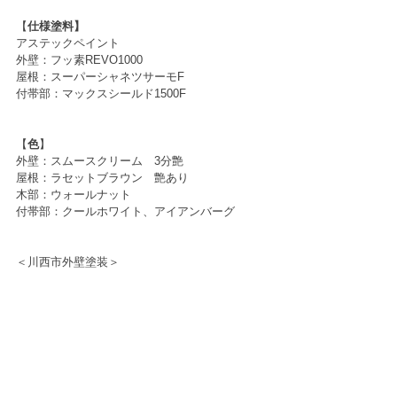
【
仕様塗料】
アステックペイント
外壁：フッ素REVO1000
屋根：スーパーシャネツサーモF
付帯部：マックスシールド1500F
【
色
】
外壁：スムースクリーム　3分艶
屋根：ラセットブラウン　艶あり
木部：ウォールナット
付帯部：クールホワイト、アイアンバーグ
＜川西市外壁塗装＞