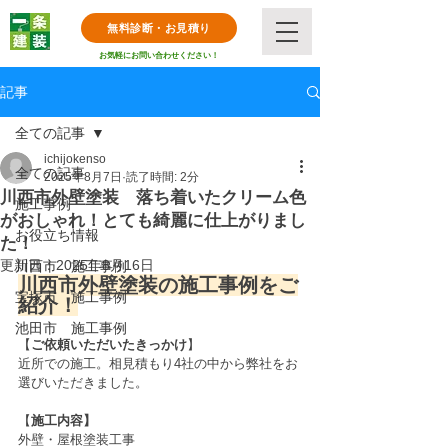
無料診断・お見積り
お気軽にお問い合わせください！
記事
全ての記事
ichijokenso
全ての記事
2025年8月7日
読了時間: 2分
川西市外壁塗装 落ち着いたクリーム色
施工事例
がおしゃれ！とても綺麗に仕上がりまし
お役立ち情報
た！
更新日：
2025年8月16日
川西市 施工事例
川西市外壁塗装の施工事例をご
宝塚市 施工事例
紹介！
池田市 施工事例
【
ご依頼いただいたきっかけ
】
近所での施工。相見積もり4社の中から弊社をお
選びいただきました。
【
施工内容】
外壁・屋根塗装工事