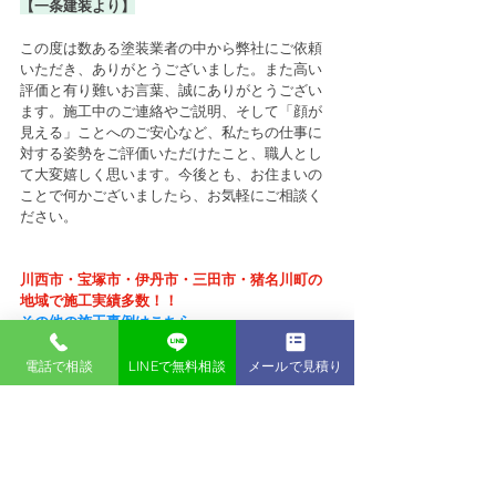
【一条建装より】
この度は数ある塗装業者の中から弊社にご依頼
いただき、ありがとうございました。また高い
評価と有り難いお言葉、誠にありがとうござい
ます。施工中のご連絡やご説明、そして「顔が
見える」ことへのご安心など、私たちの仕事に
対する姿勢をご評価いただけたこと、職人とし
て大変嬉しく思います。今後とも、お住まいの
ことで何かございましたら、お気軽にご相談く
ださい。
川西市・宝塚市・伊丹市・三田市・猪名川町の
地域で施工実績多数！！
その他の施工事例はこちら
電話で相談
LINEで無料相談
メールで見積り
＊川西市、宝塚市、伊丹市、猪名川町、三田
市、その他北摂地域にお住まいの皆さま＊