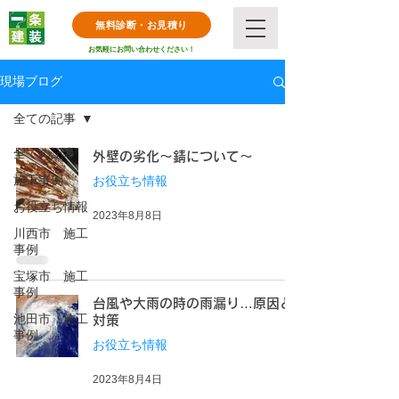
無料診断・お見積り
お気軽にお問い合わせください！
現場ブログ
全ての記事
全ての記事
外壁の劣化〜錆について〜
施工事例
お役立ち情報
お役立ち情報
2023年8月8日
川西市 施工
事例
宝塚市 施工
事例
台風や大雨の時の雨漏り…原因と
池田市 施工
対策
事例
お役立ち情報
2023年8月4日