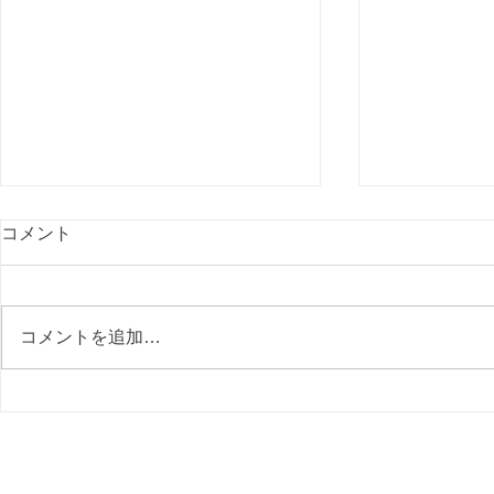
コメント
コメントを追加…
川西市の外壁塗装｜グリーン
川西市で外
の帯が映える！明るく爽やか
が高いと感
な外観に
わる7つの