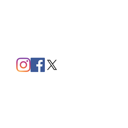
会社案内
ホームに戻る＞
︎会社概要＞
︎施工事例＞
⚫︎お客様の声＞
︎よくある質問＞
営業時間
平日・土