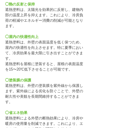
◯熱の反射と保持
遮熱塗料は、太陽光を効果的に反射し、建物内
部の温度上昇を抑えます。これにより、冷房負
荷の軽減やエネルギー消費の削減が可能となり
ます。
◯屋内の快適性向上
遮熱塗料は、外壁の表面温度を低く保つため、
屋内の快適性を向上させます。特に夏季におい
て、冷房効果を最大限に引き出すことができま
す。
遮熱塗料を屋根に塗装すると、屋根の表面温度
を15〜20℃低下させることが可能です。
◯塗装膜の保護
遮熱塗料は、外壁の塗装膜を紫外線から保護し
ます。紫外線による劣化を防ぐことで、外壁の
耐久性や美観を長期間維持することができま
す。
◯省エネ効果
遮熱塗料による外壁の断熱効果により、冷房や
暖房の使用量を削減できます。これにより、エ