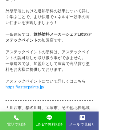
外壁塗装における遮熱塗料の効果について詳し
く学ぶことで、より快適でエネルギー効率の高
い住まいを実現しましょう！
一条建装では、
遮熱塗料メーカーシェア1位のア
ステックペイント
の加盟店です。
アステックペイントの塗料は、アステックペイ
ントの認可店しか取り扱う事ができません。
一条建装では、加盟店として豊富で高品質な塗
料をお客様に提供しております。
アステックペイントについて詳しくはこちら
https://astecpaints.jp/
＊川西市、猪名川町、宝塚市、その他北摂地域
にお住まいの皆さま！＊
外壁塗装・屋根塗装をご検討中の方はお気軽に
電話で相談
LINEで無料相談
メールで見積り
一条建装までお問合せください！
一級塗装技能士・外壁診断士・雨漏り鑑定士
の
資格を持つ職人が伺います！