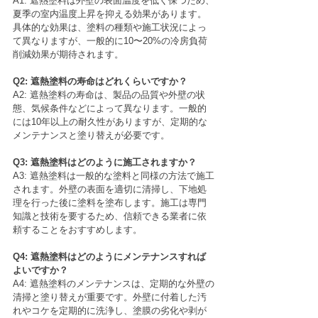
A1: 遮熱塗料は外壁の表面温度を低く保つため、
夏季の室内温度上昇を抑える効果があります。
具体的な効果は、塗料の種類や施工状況によっ
て異なりますが、一般的に10〜20%の冷房負荷
削減効果が期待されます。
Q2: 遮熱塗料の寿命はどれくらいですか？
A2: 遮熱塗料の寿命は、製品の品質や外壁の状
態、気候条件などによって異なります。一般的
には10年以上の耐久性がありますが、定期的な
メンテナンスと塗り替えが必要です。
Q3: 遮熱塗料はどのように施工されますか？
A3: 遮熱塗料は一般的な塗料と同様の方法で施工
されます。外壁の表面を適切に清掃し、下地処
理を行った後に塗料を塗布します。施工は専門
知識と技術を要するため、信頼できる業者に依
頼することをおすすめします。
Q4: 遮熱塗料はどのようにメンテナンスすれば
よいですか？
A4: 遮熱塗料のメンテナンスは、定期的な外壁の
清掃と塗り替えが重要です。外壁に付着した汚
れやコケを定期的に洗浄し、塗膜の劣化や剥が