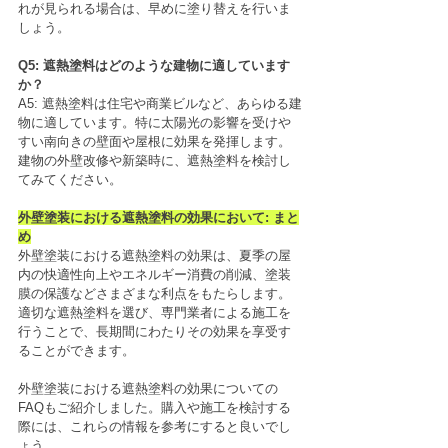
れが見られる場合は、早めに塗り替えを行いま
しょう。
Q5: 遮熱塗料はどのような建物に適しています
か？
A5: 遮熱塗料は住宅や商業ビルなど、あらゆる建
物に適しています。特に太陽光の影響を受けや
すい南向きの壁面や屋根に効果を発揮します。
建物の外壁改修や新築時に、遮熱塗料を検討し
てみてください。
外壁塗装における遮熱塗料の効果において: まと
め
外壁塗装における遮熱塗料の効果は、夏季の屋
内の快適性向上やエネルギー消費の削減、塗装
膜の保護などさまざまな利点をもたらします。
適切な遮熱塗料を選び、専門業者による施工を
行うことで、長期間にわたりその効果を享受す
ることができます。
外壁塗装における遮熱塗料の効果についての
FAQもご紹介しました。購入や施工を検討する
際には、これらの情報を参考にすると良いでし
ょう。