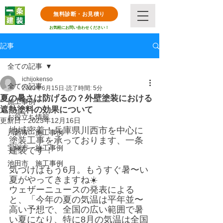
無料診断・お見積り
お気軽にお問い合わせください！
記事
全ての記事
ichijokenso
全ての記事
2023年6月15日
読了時間: 5分
夏の暑さは防げるの？外壁塗装における
施工事例
遮熱塗料の効果について
お役立ち情報
更新日：
2023年12月16日
地域密着！兵庫県川西市を中心に
川西市 施工事例
塗装工事を承っております、一条
宝塚市 施工事例
建装です！
池田市 施工事例
気づけばもう6月。もうすぐ暑〜い
夏がやってきますね☀️
ウェザーニュースの発表による
と、「今年の夏の気温は平年並〜
高い予想で、全国の広い範囲で暑
い夏になり、特に8月の気温は全国