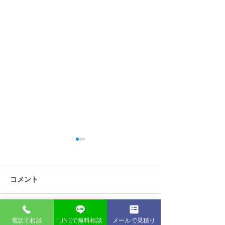
コメント
コメントを追加…
川西市で外壁塗装の見積
塗料値上がりで
電話で相談
LINEで無料相談
メールで見積り