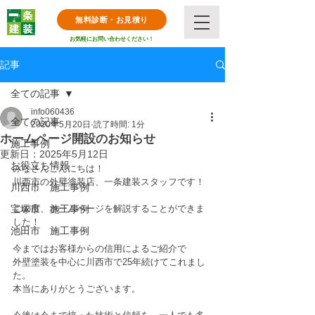
無料診断・お見積り
お気軽にお問い合わせください！
記事
全ての記事
info060436
全ての記事
2020年5月20日
読了時間: 1分
ホームページ開設のお知らせ
施工事例
更新日：
2025年5月12日
お役立ち情報
みなさんこんにちは！
川西市の外壁塗装店、一条建装スタッフです！
川西市 施工事例
宝塚市 施工事例
この度、ホームページを解説することができま
した！
池田市 施工事例
今まではお客様からの信用によるご紹介で
外壁塗装を中心に川西市で25年続けてこれまし
た。
本当にありがとうございます。