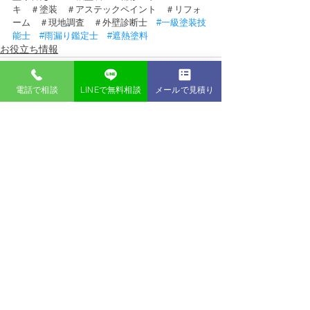
キ　＃塗装　＃アステックペイント　＃リフォ
ーム　＃現地調査　＃外壁診断士　
#一級塗装技
能士
#雨漏り鑑定士
#遮熱塗料
お役立ち情報
電話で相談
LINEで無料相談
メールで見積り
すべて表示
最新記事