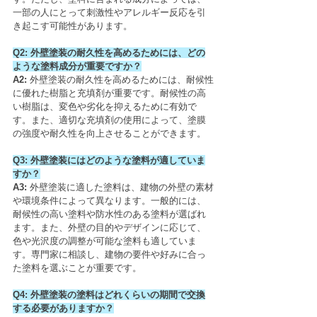
一部の人にとって刺激性やアレルギー反応を引
き起こす可能性があります。
Q2: 外壁塗装の耐久性を高めるためには、どの
ような塗料成分が重要ですか？
A2: 
外壁塗装の耐久性を高めるためには、耐候性
に優れた樹脂と充填剤が重要です。耐候性の高
い樹脂は、変色や劣化を抑えるために有効で
す。また、適切な充填剤の使用によって、塗膜
の強度や耐久性を向上させることができます。
Q3: 外壁塗装にはどのような塗料が適していま
すか？
A3: 
外壁塗装に適した塗料は、建物の外壁の素材
や環境条件によって異なります。一般的には、
耐候性の高い塗料や防水性のある塗料が選ばれ
ます。また、外壁の目的やデザインに応じて、
色や光沢度の調整が可能な塗料も適していま
す。専門家に相談し、建物の要件や好みに合っ
た塗料を選ぶことが重要です。
Q4: 外壁塗装の塗料はどれくらいの期間で交換
する必要がありますか？