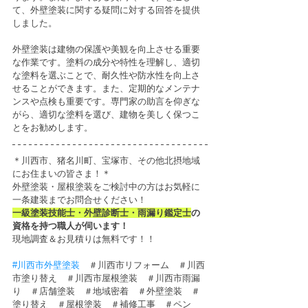
て、外壁塗装に関する疑問に対する回答を提供
しました。
外壁塗装は建物の保護や美観を向上させる重要
な作業です。塗料の成分や特性を理解し、適切
な塗料を選ぶことで、耐久性や防水性を向上さ
せることができます。また、定期的なメンテナ
ンスや点検も重要です。専門家の助言を仰ぎな
がら、適切な塗料を選び、建物を美しく保つこ
とをお勧めします。
＊川西市、猪名川町、宝塚市、その他北摂地域
にお住まいの皆さま！＊
外壁塗装・屋根塗装をご検討中の方はお気軽に
一条建装までお問合せください！
一級塗装技能士・外壁診断士・雨漏り鑑定士
の
資格を持つ職人が伺います！
現地調査＆お見積りは無料です！！
#川西市外壁塗装
　＃川西市リフォーム　＃川西
市塗り替え　＃川西市屋根塗装　＃川西市雨漏
り　＃店舗塗装　＃地域密着　＃外壁塗装　＃
塗り替え　＃屋根塗装　＃補修工事　＃ペン