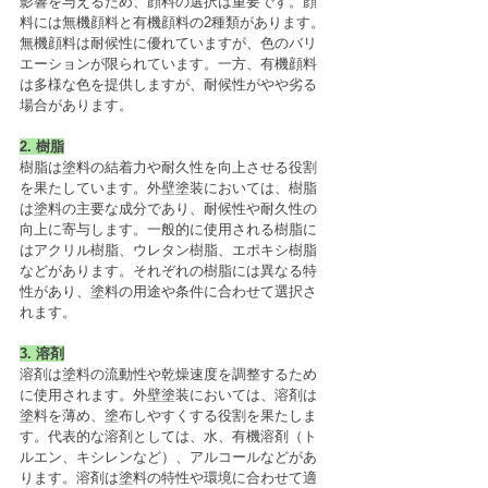
影響を与えるため、顔料の選択は重要です。顔
料には無機顔料と有機顔料の2種類があります。
無機顔料は耐候性に優れていますが、色のバリ
エーションが限られています。一方、有機顔料
は多様な色を提供しますが、耐候性がやや劣る
場合があります。
2. 樹脂
樹脂は塗料の結着力や耐久性を向上させる役割
を果たしています。外壁塗装においては、樹脂
は塗料の主要な成分であり、耐候性や耐久性の
向上に寄与します。一般的に使用される樹脂に
はアクリル樹脂、ウレタン樹脂、エポキシ樹脂
などがあります。それぞれの樹脂には異なる特
性があり、塗料の用途や条件に合わせて選択さ
れます。
3. 溶剤
溶剤は塗料の流動性や乾燥速度を調整するため
に使用されます。外壁塗装においては、溶剤は
塗料を薄め、塗布しやすくする役割を果たしま
す。代表的な溶剤としては、水、有機溶剤（ト
ルエン、キシレンなど）、アルコールなどがあ
ります。溶剤は塗料の特性や環境に合わせて適