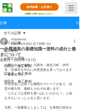
無料診断・お見積り
お気軽にお問い合わせください！
記事
全ての記事
ichijokenso
全ての記事
2023年6月30日
読了時間: 5分
〜外壁塗装の基礎知識〜塗料の成分と働
施工事例
きについて
お役立ち情報
更新日：
2023年7月7日
お問い合わせ多数！川西市・猪名川町・伊丹
川西市 施工事例
市・宝塚市を中心に外壁塗装を承っております
宝塚市 施工事例
一条建装です。
池田市 施工事例
外壁塗装には様々な種類やグレードがあり、品
質や耐久性、価格もそれぞれ違います。
「どのような塗料を選べばいいのかな？」と悩
む方もいらっしゃると思います。
当然、一条建装としましては、お客様の状況を