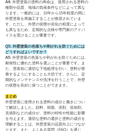
A4: 
外壁塗装の塗料の寿命は、使用される塗料の
種類や品質、地域の気候条件などによって異な
ります。一般的には、10年から15年程度の間に
外壁塗装を再施工することが推奨されていま
す。ただし、外壁の状態や劣化の程度によって
も異なるため、定期的な点検や専門家のアドバ
イスを受けることが重要です。
Q5: 外壁塗装の色落ちや剥がれを防ぐためには
どうすればよいですか？
A5: 
外壁塗装の色落ちや剥がれを防ぐためには、
耐候性に優れた塗料を選ぶことが重要です。ま
た、塗装前に適切な下地処理を行い、塗料が密
着するようにすることも大切です。さらに、定
期的なメンテナンスや洗浄を行うことで、外壁
の状態を良好に保つことができます。
まとめ
外壁塗装に使用される塗料の成分と働きについ
て解説しました。顔料、樹脂、溶剤、添加剤、
充填剤などの成分が、塗料の特性や性能に影響
を与えます。適切な塗料の選択と塗料の成分を
理解することは、外壁塗装の品質向上につなが
ります。また、よくある質問（FAQ）を通じ